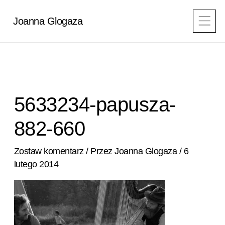
Przejdź
do
Joanna Glogaza
treści
5633234-papusza-
882-660
Zostaw komentarz
/ Przez
Joanna Glogaza
/
6
lutego 2014