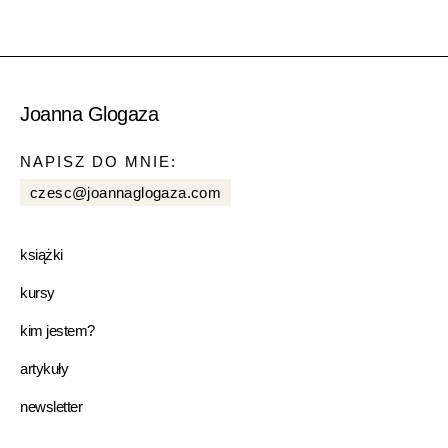
Joanna Glogaza
NAPISZ DO MNIE:
czesc@joannaglogaza.com
książki
kursy
kim jestem?
artykuły
newsletter