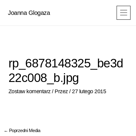
Przejdź
do
Joanna Glogaza
treści
rp_6878148325_be3d
22c008_b.jpg
Zostaw komentarz
/ Przez
/
27 lutego 2015
←
Poprzedni Media