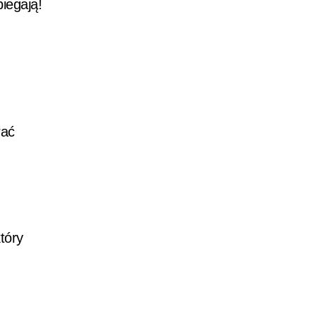
iegają!
rać
tóry