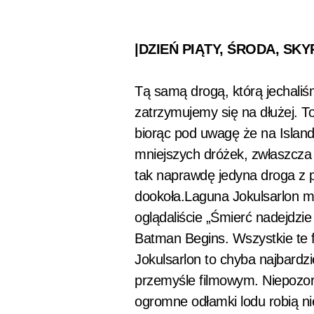
|DZIEŃ PIĄTY, ŚRODA, S
Tą samą drogą, którą jechali
zatrzymujemy się na dłużej. T
biorąc pod uwagę że na Islandii
mniejszych dróżek, zwłaszcza w
tak naprawdę jedyna droga z p
dookoła.Laguna Jokulsarlon m
oglądaliście „Śmierć nadejdzie
Batman Begins. Wszystkie te fi
Jokulsarlon to chyba najbardz
przemyśle filmowym. Niepozor
ogromne odłamki lodu robią n