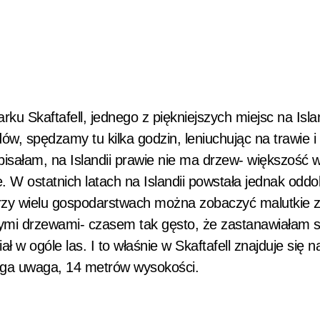
ku Skaftafell, jednego z piękniejszych miejsc na Islan
w, spędzamy tu kilka godzin, leniuchując na trawie i
pisałam, na Islandii prawie nie ma drzew- większość w
. W ostatnich latach na Islandii powstała jednak oddo
 przy wielu gospodarstwach można zobaczyć malutkie z
mi drzewami- czasem tak gęsto, że zastanawiałam si
iał w ogóle las. I to właśnie w Skaftafell znajduje się 
waga uwaga, 14 metrów wysokości.