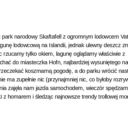
ć park narodowy Skaftafell z ogromnym lodowcem Vat
agunę lodowcową na Islandii, jednak ulewny deszcz 
c rzucamy tylko okiem, lagunę oglądamy właściwie z
hać do miasteczka Hofn, najbardziej wysuniętego n
przeczekać koszmarną pogodę, a do parku wrócić na
nie ma zupełnie nic (przynajmniej nic, co byłoby rozr
dnia zajęła nam jazda samochodem, wieczór spędzam
i z homarem i śledząc najnowsze trendy trollowej mo