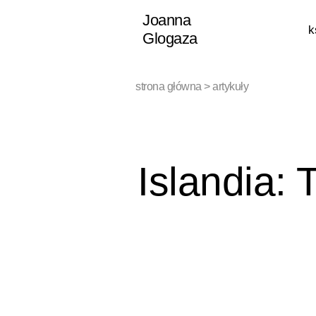
Przejdź
Joanna
k
do
Glogaza
treści
strona główna
>
artykuły
Islandia: 