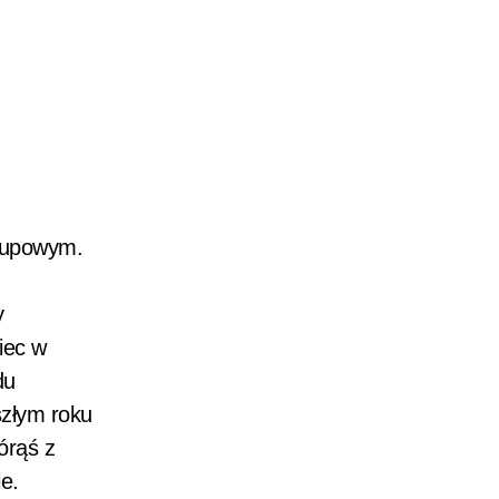
akupowym.
y
iec w
du
szłym roku
órąś z
ie.