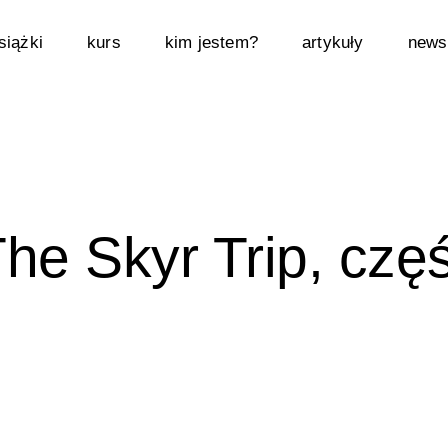
siążki
kurs
kim jestem?
artykuły
newsl
The Skyr Trip, czę