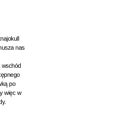
najokull
zmusza nas
a wschód
stępnego
ywką po
y więc w
dy.