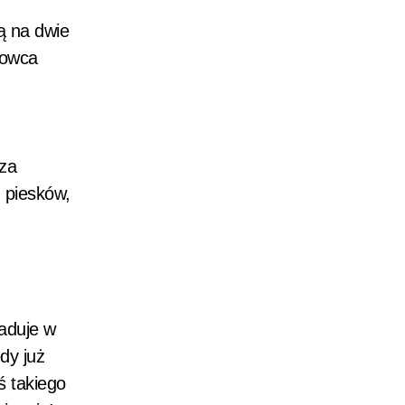
ją na dwie
 owca
oza
 piesków,
iaduje w
dy już
ś takiego