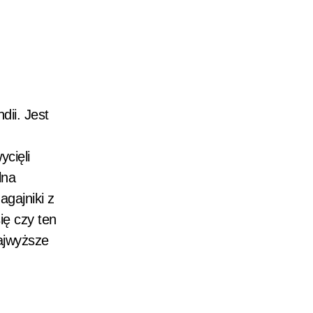
dii. Jest
ycięli
lna
agajniki z
ę czy ten
najwyższe