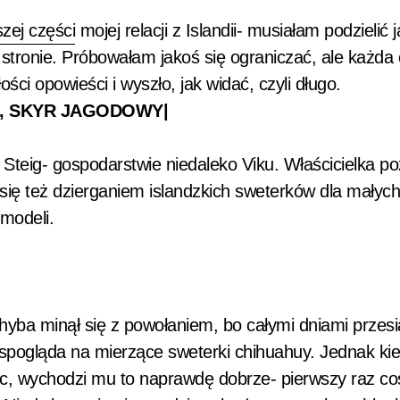
zej części
mojej relacji z Islandii- musiałam podzielić 
a stronie. Próbowałam jakoś się ograniczać, ale każda
ości opowieści i wyszło, jak widać, czyli długo.
K, SKYR JAGODOWY|
 Steig- gospodarstwie niedaleko Viku. Właścicielka p
ię też dzierganiem islandzkich sweterków dla małych
 modeli.
 chyba minął się z powołaniem, bo całymi dniami przes
spogląda na mierzące sweterki chihuahuy. Jednak kie
ec, wychodzi mu to naprawdę dobrze- pierwszy raz co