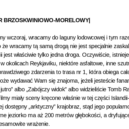
KYR BRZOSKWINIOWO-MORELOWY|
śmy wczoraj, wracamy do laguny lodowcowej i tym ra
o że wracamy tą samą drogą nie jest specjalnie zaska
 jest właściwie tylko jedna droga. Oczywiście, istnieje
 okolicach Reykjaviku, niektóre asfaltowe, inne szut
rawdziwego zdarzenia to trasa nr 1, która obiega ca
oże wydawać Wam się znajoma, jeżeli jesteście fana
 jutro” albo „Zabójczy widok” albo widzieliście Tomb R
lmy miały sceny kręcone właśnie w tej części Islandii
iej dostępny „arktyczny” krajobraz, stąd jego popular
ne jeziorko ma aż 200 metrów głębokości, a dryfując
iesamowite wrażenie.