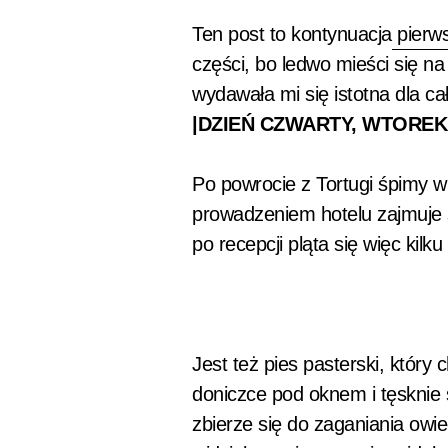
Ten post to kontynuacja
pierws
części, bo ledwo mieści się n
wydawała mi się istotna dla cał
|DZIEŃ CZWARTY, WTORE
Po powrocie z Tortugi śpimy w
prowadzeniem hotelu zajmuje s
po recepcji pląta się więc kilku
Jest też pies pasterski, który
doniczce pod oknem i tęsknie 
zbierze się do zaganiania owi