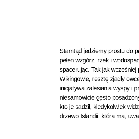
Stamtąd jedziemy prostu do par
pełen wzgórz, rzek i wodospadó
spacerując. Tak jak wcześniej 
Wikingowie, resztę zjadły owce
inicjatywa zalesiania wyspy i
niesamowicie gęsto posadzony
kto je sadził, kiedykolwiek widz
drzewo Islandii, która ma, u