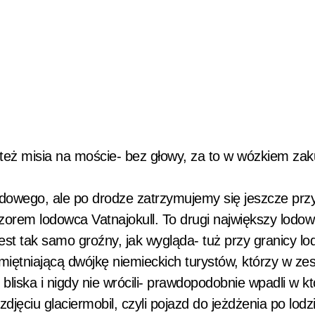
też misia na moście- bez głowy, za to w wózkiem z
owego, ale po drodze zatrzymujemy się jeszcze prz
orem lodowca Vatnajokull. To drugi największy lodow
i jest tak samo groźny, jak wygląda- tuż przy granicy lo
miętniającą dwójkę niemieckich turystów, którzy w ze
 bliska i nigdy nie wrócili- prawdopodobnie wpadli w kt
zdjęciu glaciermobil, czyli pojazd do jeżdżenia po lodz