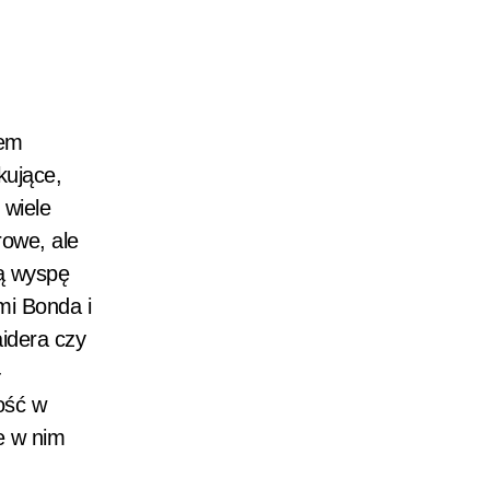
zem
kujące,
 wiele
rowe, ale
łą wyspę
mi Bonda i
aidera czy
-
ność w
e w nim