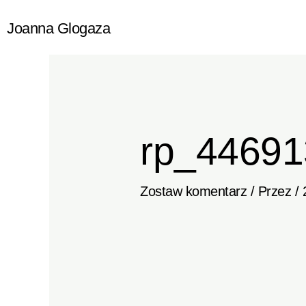
Przejdź
Joanna Glogaza
do
treści
rp_44691
Zostaw komentarz
/ Przez
/