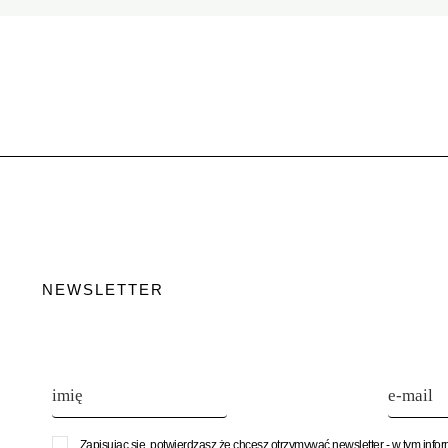
NEWSLETTER
Zapisując się, potwierdzasz że chcesz otrzymywać newsletter - w tym info