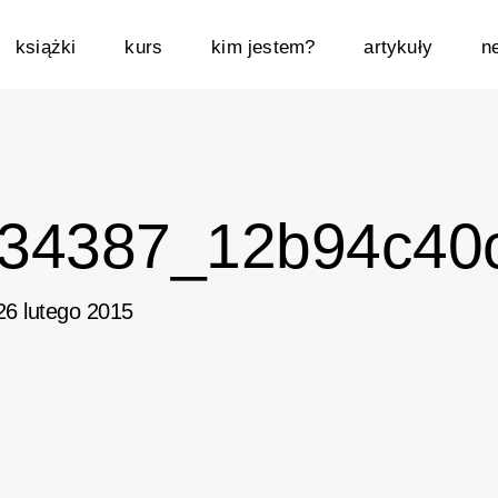
książki
kurs
kim jestem?
artykuły
n
34387_12b94c40c
26 lutego 2015