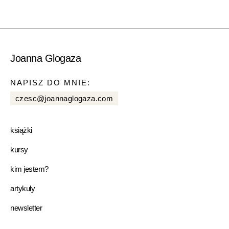
Joanna Glogaza
NAPISZ DO MNIE:
czesc@joannaglogaza.com
książki
kursy
kim jestem?
artykuły
newsletter