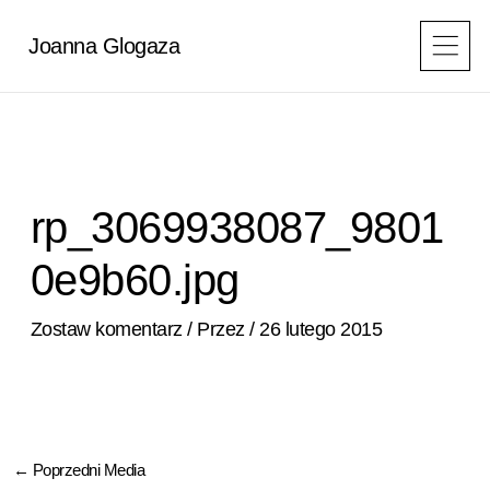
Przejdź
do
Joanna Glogaza
treści
rp_3069938087_9801
0e9b60.jpg
Zostaw komentarz
/ Przez
/
26 lutego 2015
←
Poprzedni Media